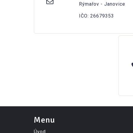
Rýmařov - Janovice
IČO: 26679353
Menu
Úvod