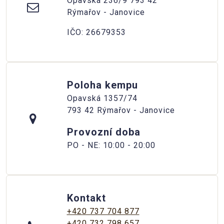
Opavská 236/9 793 42
Rýmařov - Janovice
IČO: 26679353
Poloha kempu
Opavská 1357/74
793 42 Rýmařov - Janovice
Provozní doba
PO - NE: 10:00 - 20:00
Kontakt
+420 737 704 877
+420 732 798 657